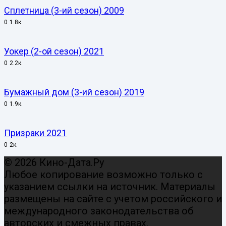
Сплетница (3-ий сезон) 2009
0
1.8к.
Уокер (2-ой сезон) 2021
0
2.2к.
Бумажный дом (3-ий сезон) 2019
0
1.9к.
Призраки 2021
0
2к.
© 2026 Кино-Дата.Ру
Любое копирование возможно только с
указанием ссылки на источник. Материалы
размещены на сайте с учетом российского и
международного законодательства об
авторских и смежных правах.