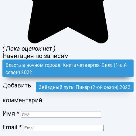
( Пока оценок нет )
Навигация по записям
Власть в ночном городе. Книга четвертая: Сила (1-ый
сезон) 2022
Добавить
Звёздный путь: Пикар (2-ой сезон) 2022
комментарий
Имя
*
Email
*