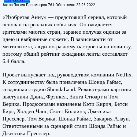
Автор
Люпен
Просмотров
761
Обновлено
22.06.2022
«Изобретая Анну» — предстоящий сериал, который
основан на реальных событиях. Он ожидается
зрителями многих стран, заранее получая оценки за
идею и выбранные сюжеты. В зависимости от
менталитета, люди по-разному настроены на новинку,
поэтому общий рейтинг ожидания ленты составляет
6.4 балла.
Проект выпускает под руководством компании
Netflix
.
К сотрудничеству была привлечена Шонда Раймс,
создавшая студию
ShondaLand
. Режиссёрами картины
выступили Дэвид Фрэнкел, Зинга Стюарт и Том
Верика. Продюсерами назначены Кэти Кирич, Бетси
Бирс, Холден Чанг, Скотт Коллинз, Джессика
Пресслер, Том Верика, Шонда Раймс, Закария Алауи.
Ответственными за сценарий стали Шонда Раймс и
Джессика Пресслер.