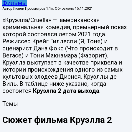
Фильмы
Автор
Люпен
Просмотров
1.1к.
Обновлено
15.11.2021
«Круэлла/Cruella» — американская
криминальная комедия, премьерный показ
которой состоялся летом 2021 года.
Режиссер Крейг Гиллеспи (Я, Тоня) и
сценарист Дана Фокс (Что происходит в
Вегасе) и Тони Макнамара (Фаворит).
Круэлла выступает в качестве приквела и
истории происхождения одного из самых
культовых злодеев Диснея, Круэллы де
Виль. В таблице ниже указано, когда
состоится
Круэлла 2 дата выхода
.
Темы
Сюжет фильма Круэлла 2