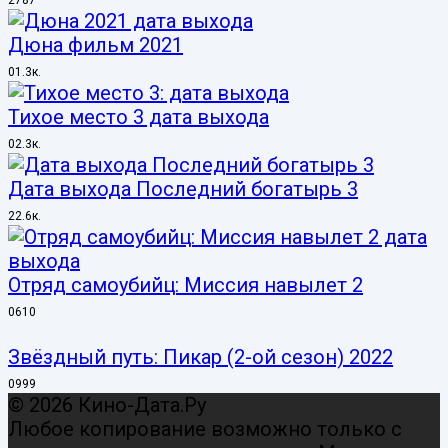
2
787
Дюна фильм 2021
0
1.3к.
Тихое место 3 дата выхода
0
2.3к.
Дата выхода Последний богатырь 3
2
2.6к.
Отряд самоубийц: Миссия навылет 2
0
610
Звёздный путь: Пикар (2-ой сезон) 2022
0
999
© 2026 Кино-Дата.Ру
Любое копирование возможно только с