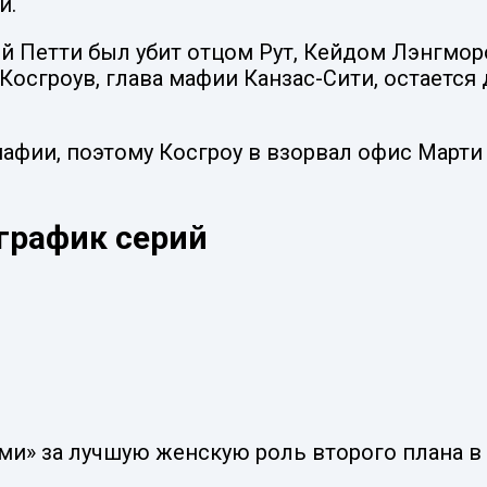
и.
й Петти был убит отцом Рут, Кейдом Лэнгморо
Косгроув, глава мафии Канзас-Сити, остаетс
афии, поэтому Косгроу в взорвал офис Марти 
 график серий
ми» за лучшую женскую роль второго плана в