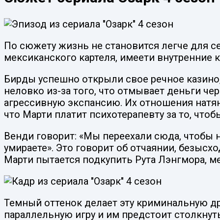
По сюжету жизнь не становится легче для с
мексиканского картеля, имеети внутренние к
Бирды успешно открыли свое речное казино, 
неловко из-за того, что отмывает деньги чере
агрессивную экспансию. Их отношения натян
что Марти платит психотерапевту за то, чтобы
Венди говорит: «Мы переехали сюда, чтобы н
умираете». Это говорит об отчаянии, безысх
Марти пытается подкупить Рута Лэнгмора, ме
Темный оттенок делает эту криминальную др
параллельную игру и им предстоит столкнуть