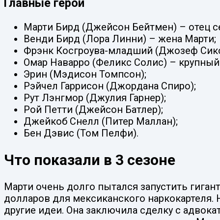
Главные герои
Марти Бирд (Джейсон Бейтмен) – отец с
Венди Бирд (Лора Линни) – жена Марти;
Фрэнк Косгроува-младший (Джозеф Сико
Омар Наварро (Феликс Солис) – крупный
Эрин (Мэдисон Томпсон);
Рэйчел Гаррисон (Джордана Спиро);
Рут Лэнгмор (Джулия Гарнер);
Рой Петти (Джейсон Батлер);
Джейкоб Снелл (Питер Маллан);
Бен Дэвис (Том Пелфи).
Что показали в 3 сезоне
Марти очень долго пытался запустить гиган
долларов для мексиканского наркокартеля. 
другие идеи. Она заключила сделку с адвок