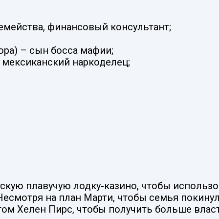
емейства, финансовый консультант;
ра) – сын босса мафии;
 мексиканский наркоделец;
тскую плавучую лодку-казино, чтобы использ
Несмотря на план Марти, чтобы семья покину
атом Хелен Пирс, чтобы получить больше влас