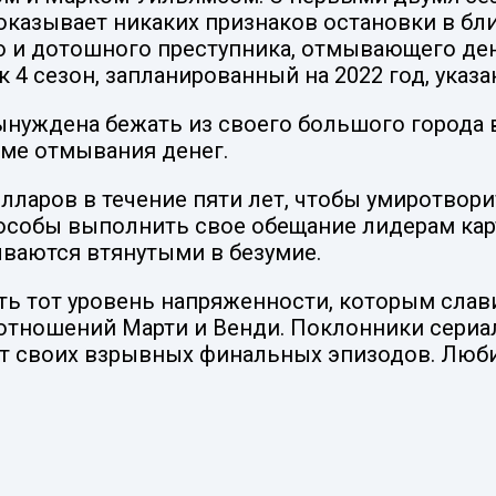
показывает никаких признаков остановки в б
 и дотошного преступника, отмывающего ден
 4 сезон, запланированный на 2022 год, указа
ынуждена бежать из своего большого города в
хеме отмывания денег.
лларов в течение пяти лет, чтобы умиротвор
пособы выполнить свое обещание лидерам ка
ываются втянутыми в безумие.
ть тот уровень напряженности, которым слави
отношений Марти и Венди. Поклонники сериал
ет своих взрывных финальных эпизодов. Люби