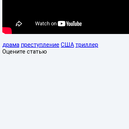
драма
преступление
США
триллер
Оцените статью