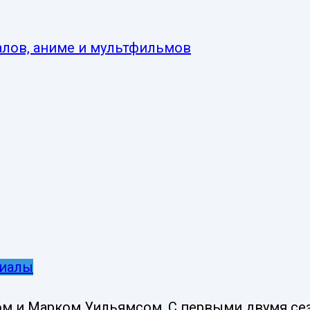
иалы
м и Марком Уильямсом. С первыми двумя сезо