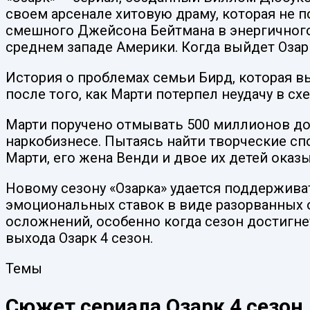
своем арсенале хитовую драму, которая не 
смешного Джейсона Бейтмана в энергичного
среднем западе Америки. Когда выйдет Озарк
История о проблемах семьи Бирд, которая в
после того, как Марти потерпел неудачу в с
Марти поручено отмывать 500 миллионов до
наркобизнесе. Пытаясь найти творческие с
Марти, его жена Венди и двое их детей оказ
Новому сезону «Озарка» удается поддержива
эмоциональных ставок в виде разорванных 
осложнений, особенно когда сезон достигн
выхода Озарк 4 сезон.
Темы
Сюжет сериала Озарк 4 сезон