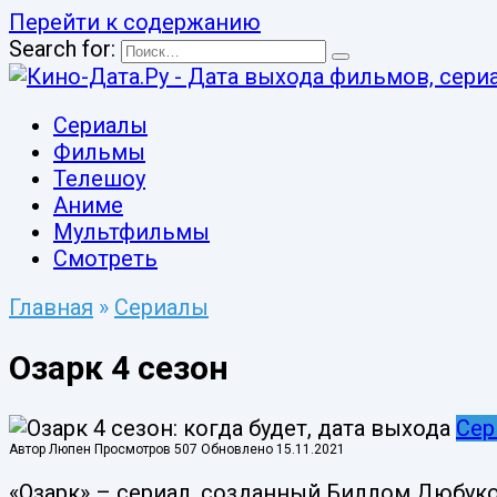
Перейти к содержанию
Search for:
Сериалы
Фильмы
Телешоу
Аниме
Мультфильмы
Смотреть
Главная
»
Сериалы
Озарк 4 сезон
Сер
Автор
Люпен
Просмотров
507
Обновлено
15.11.2021
«Озарк» – сериал, созданный Биллом Дюбуко